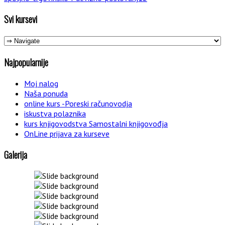
Svi kursevi
Najpopularnije
Moj nalog
Naša ponuda
online kurs -Poreski računovodja
iskustva polaznika
kurs knjigovodstva Samostalni knjigovođja
OnLine prijava za kurseve
Galerija