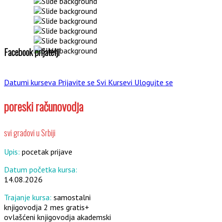
Facebook prijatelji
Datumi kurseva
Prijavite se
Svi Kursevi
Ulogujte se
poreski računovodja
svi gradovi u Srbiji
Upis:
pocetak prijave
Datum početka kursa:
14.08.2026
Trajanje kursa:
samostalni
knjigovodja 2 mes gratis+
ovlašćeni knjigovodja akademski