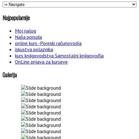
Najpopularnije
Moj nalog
Naša ponuda
online kurs -Poreski računovodja
iskustva polaznika
kurs knjigovodstva Samostalni knjigovođja
OnLine prijava za kurseve
Galerija