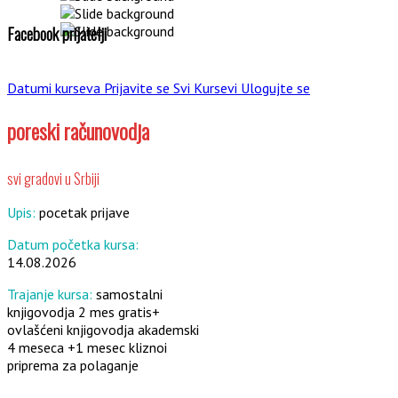
Facebook prijatelji
Datumi kurseva
Prijavite se
Svi Kursevi
Ulogujte se
poreski računovodja
svi gradovi u Srbiji
Upis:
pocetak prijave
Datum početka kursa:
14.08.2026
Trajanje kursa:
samostalni
knjigovodja 2 mes gratis+
ovlašćeni knjigovodja akademski
4 meseca +1 mesec kliznoi
priprema za polaganje