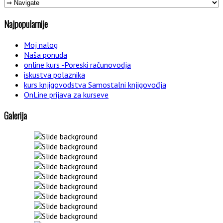
Najpopularnije
Moj nalog
Naša ponuda
online kurs -Poreski računovodja
iskustva polaznika
kurs knjigovodstva Samostalni knjigovođja
OnLine prijava za kurseve
Galerija