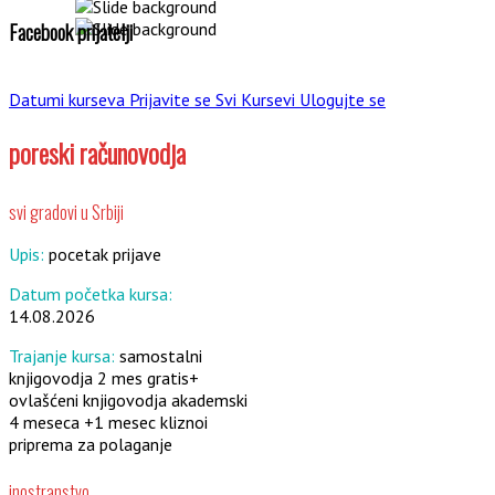
Facebook prijatelji
Datumi kurseva
Prijavite se
Svi Kursevi
Ulogujte se
poreski računovodja
svi gradovi u Srbiji
Upis:
pocetak prijave
Datum početka kursa:
14.08.2026
Trajanje kursa:
samostalni
knjigovodja 2 mes gratis+
ovlašćeni knjigovodja akademski
4 meseca +1 mesec kliznoi
priprema za polaganje
inostranstvo