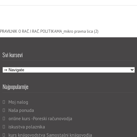
PRAVILNIK O RAČ. I RAČ. POLITIKAMA_mikro pravna lica (2)
Svi kursevi
Najpopularnije
Moj nalog
Naša ponuda
online kurs -Poreski računovodja
iskustva polaznika
kurs knjigovodstva Samostalni knjigovođja