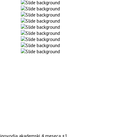
njigovodja akademski 4 meseca +1