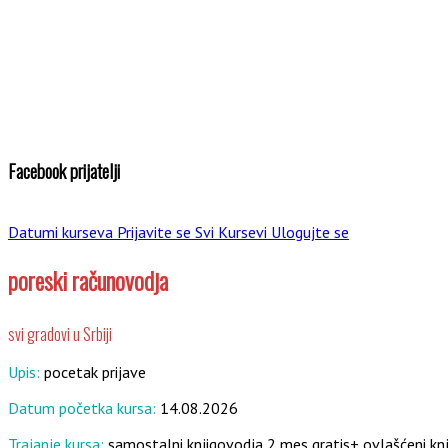
Facebook prijatelji
Datumi kurseva
Prijavite se
Svi Kursevi
Ulogujte se
poreski računovodja
svi gradovi u Srbiji
Upis:
pocetak prijave
Datum početka kursa:
14.08.2026
Trajanje kursa:
samostalni knjigovodja 2 mes gratis+ ovlašćeni k