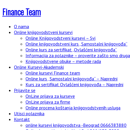
Finance Team
O nama
Online knjigovodstveni kursevi
Online Knjigovodstveni kursevi – Svi
Online knjigovodstveni kurs „Samostalni knjigovođa“
Online kurs za sertifikat „Ovlašćeni knjigovođa“
Informacija za polaznike – proverite zašto smo drugači
Knjigovodstvene obuke – metode rada
Online Kursevi-Akademski
Online kursevi Finance team
Online kurs „Samostalni knjigovođa“ – Napredni
Kurs za sertifikat Ovlašćeni knjigovođa – Napredni
Prijavite se
OnLine prijava za kurseve
OnLine prijava za firme
Online procena koštanja knjigovodstvenih usluga
Utisci polaznika
Kontakt
online kursevi knjigovodstva -Beograd 0666383880