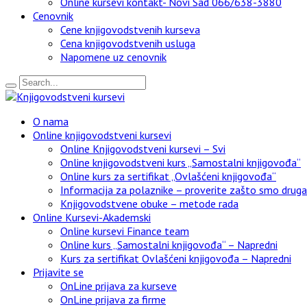
Online kursevi kontakt- Novi Sad 066/638-3880
Cenovnik
Cene knjigovodstvenih kurseva
Cena knjigovodstvenih usluga
Napomene uz cenovnik
O nama
Online knjigovodstveni kursevi
Online Knjigovodstveni kursevi – Svi
Online knjigovodstveni kurs „Samostalni knjigovođa“
Online kurs za sertifikat „Ovlašćeni knjigovođa“
Informacija za polaznike – proverite zašto smo drugači
Knjigovodstvene obuke – metode rada
Online Kursevi-Akademski
Online kursevi Finance team
Online kurs „Samostalni knjigovođa“ – Napredni
Kurs za sertifikat Ovlašćeni knjigovođa – Napredni
Prijavite se
OnLine prijava za kurseve
OnLine prijava za firme