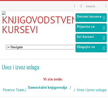
Datumi kurseva
Prijavite se
Svi Kursevi
Ulogujte se
Uvoz i izvoz usluga
Vi ste ovde:
Samostalni knjigovodja
Finance Team
Uvoz i izvoz usluga