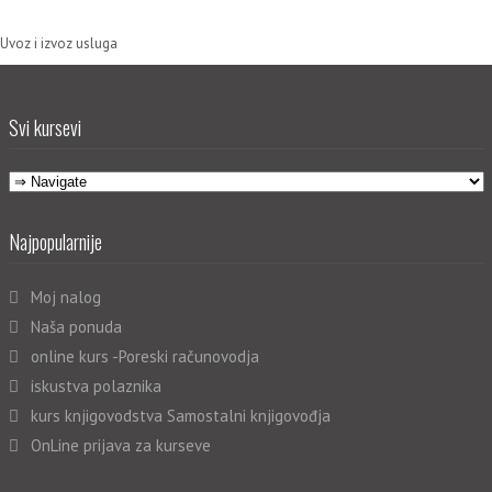
Uvoz i izvoz usluga
Svi kursevi
Najpopularnije
Moj nalog
Naša ponuda
online kurs -Poreski računovodja
iskustva polaznika
kurs knjigovodstva Samostalni knjigovođja
OnLine prijava za kurseve