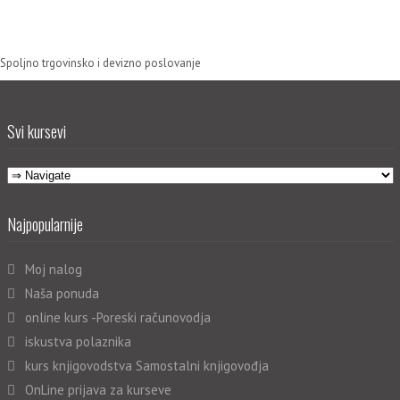
Spoljno trgovinsko i devizno poslovanje
Svi kursevi
Najpopularnije
Moj nalog
Naša ponuda
online kurs -Poreski računovodja
iskustva polaznika
kurs knjigovodstva Samostalni knjigovođja
OnLine prijava za kurseve