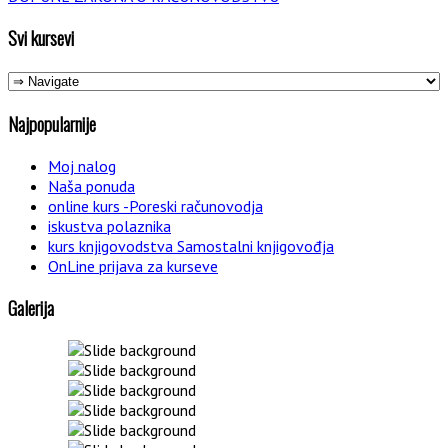
Svi kursevi
Najpopularnije
Moj nalog
Naša ponuda
online kurs -Poreski računovodja
iskustva polaznika
kurs knjigovodstva Samostalni knjigovođja
OnLine prijava za kurseve
Galerija