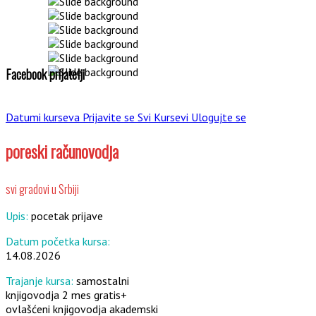
Facebook prijatelji
Datumi kurseva
Prijavite se
Svi Kursevi
Ulogujte se
poreski računovodja
svi gradovi u Srbiji
Upis:
pocetak prijave
Datum početka kursa:
14.08.2026
Trajanje kursa:
samostalni
knjigovodja 2 mes gratis+
ovlašćeni knjigovodja akademski