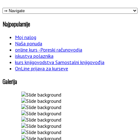
Najpopularnije
Moj nalog
Naša ponuda
online kurs -Poreski računovodja
iskustva polaznika
kurs knjigovodstva Samostalni knjigovođja
OnLine prijava za kurseve
Galerija