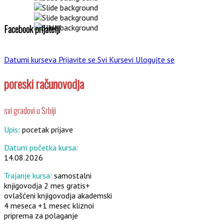
Facebook prijatelji
Datumi kurseva
Prijavite se
Svi Kursevi
Ulogujte se
poreski računovodja
svi gradovi u Srbiji
Upis:
pocetak prijave
Datum početka kursa:
14.08.2026
Trajanje kursa:
samostalni
knjigovodja 2 mes gratis+
ovlašćeni knjigovodja akademski
4 meseca +1 mesec kliznoi
priprema za polaganje