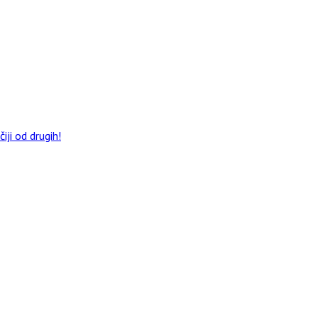
ji od drugih!