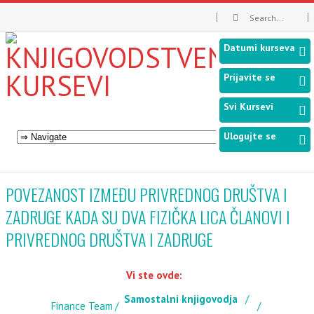
Datumi kurseva
Prijavite se
Svi Kursevi
Ulogujte se
POVEZANOST IZMEĐU PRIVREDNOG DRUŠTVA I
ZADRUGE KADA SU DVA FIZIČKA LICA ČLANOVI I
PRIVREDNOG DRUŠTVA I ZADRUGE
Vi ste ovde:
Samostalni knjigovodja
Finance Team