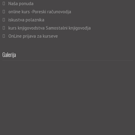
Naša ponuda
online kurs -Poreski računovodja
iskustva polaznika
kurs knjigovodstva Samostalni knjigovođja
OnLine prijava za kurseve
Galerija