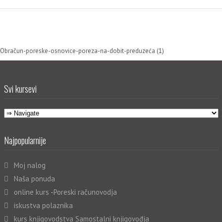
Obračun-poreske-osnovice-poreza-na-dobit-preduzeća (1)
Svi kursevi
Najpopularnije
Moj nalog
Naša ponuda
online kurs -Poreski računovodja
iskustva polaznika
kurs knjigovodstva Samostalni knjigovođja