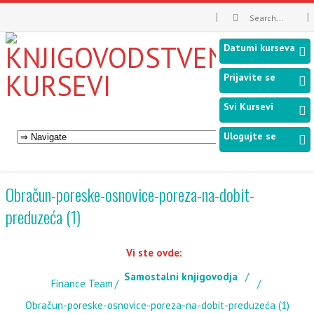
Datumi kurseva
Prijavite se
Svi Kursevi
Ulogujte se
Obračun-poreske-osnovice-poreza-na-dobit-
preduzeća (1)
Vi ste ovde:
Samostalni knjigovodja
Finance Team
Obračun-poreske-osnovice-poreza-na-dobit-preduzeća (1)