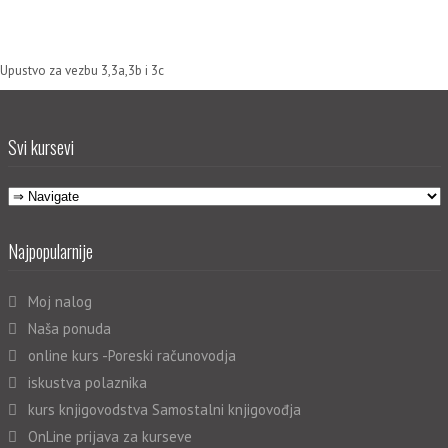
Upustvo za vezbu 3,3a,3b i 3c
Svi kursevi
Najpopularnije
Moj nalog
Naša ponuda
online kurs -Poreski računovodja
iskustva polaznika
kurs knjigovodstva Samostalni knjigovođja
OnLine prijava za kurseve