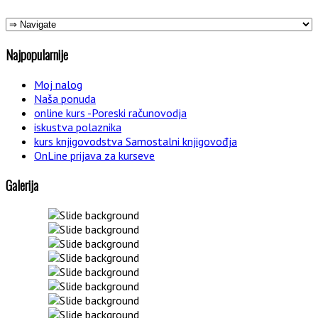
Najpopularnije
Moj nalog
Naša ponuda
online kurs -Poreski računovodja
iskustva polaznika
kurs knjigovodstva Samostalni knjigovođja
OnLine prijava za kurseve
Galerija