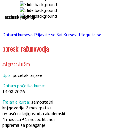
Facebook prijatelji
Datumi kurseva
Prijavite se
Svi Kursevi
Ulogujte se
poreski računovodja
svi gradovi u Srbiji
Upis:
pocetak prijave
Datum početka kursa:
14.08.2026
Trajanje kursa:
samostalni
knjigovodja 2 mes gratis+
ovlašćeni knjigovodja akademski
4 meseca +1 mesec kliznoi
priprema za polaganje