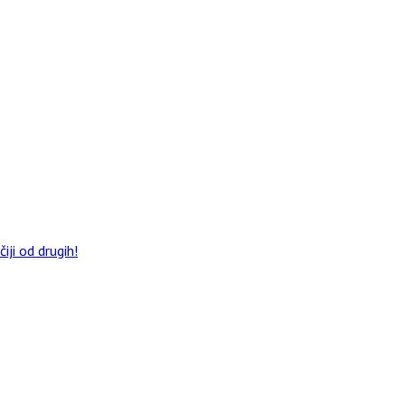
ji od drugih!