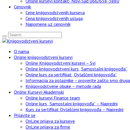
Online kursevi kontakt- Novi Sad 066/638-3880
Cenovnik
Cene knjigovodstvenih kurseva
Cena knjigovodstvenih usluga
Napomene uz cenovnik
O nama
Online knjigovodstveni kursevi
Online Knjigovodstveni kursevi – Svi
Online knjigovodstveni kurs „Samostalni knjigovođa“
Online kurs za sertifikat „Ovlašćeni knjigovođa“
Informacija za polaznike – proverite zašto smo drugači
Knjigovodstvene obuke – metode rada
Online Kursevi-Akademski
Online kursevi Finance team
Online kurs „Samostalni knjigovođa“ – Napredni
Kurs za sertifikat Ovlašćeni knjigovođa – Napredni
Prijavite se
OnLine prijava za kurseve
OnLine prijava za firme