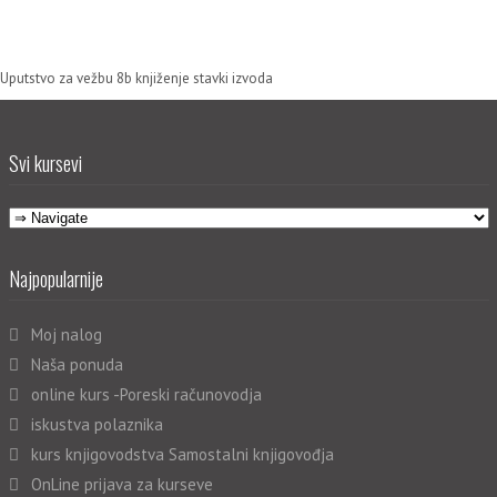
Uputstvo za vežbu 8b knjiženje stavki izvoda
Svi kursevi
Najpopularnije
Moj nalog
Naša ponuda
online kurs -Poreski računovodja
iskustva polaznika
kurs knjigovodstva Samostalni knjigovođja
OnLine prijava za kurseve