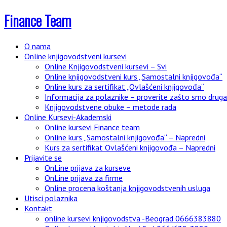
Finance Team
O nama
Online knjigovodstveni kursevi
Online Knjigovodstveni kursevi – Svi
Online knjigovodstveni kurs „Samostalni knjigovođa“
Online kurs za sertifikat „Ovlašćeni knjigovođa“
Informacija za polaznike – proverite zašto smo drugači
Knjigovodstvene obuke – metode rada
Online Kursevi-Akademski
Online kursevi Finance team
Online kurs „Samostalni knjigovođa“ – Napredni
Kurs za sertifikat Ovlašćeni knjigovođa – Napredni
Prijavite se
OnLine prijava za kurseve
OnLine prijava za firme
Online procena koštanja knjigovodstvenih usluga
Utisci polaznika
Kontakt
online kursevi knjigovodstva -Beograd 0666383880