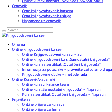
Online kursevi kontakt- Novi Sad 066/638-3880
Cenovnik
Cene knjigovodstvenih kurseva
Cena knjigovodstvenih usluga
Napomene uz cenovnik
O nama
Online knjigovodstveni kursevi
Online Knjigovodstveni kursevi – Svi
Online knjigovodstveni kurs „Samostalni knjigovođa“
Online kurs za sertifikat „Ovlašćeni knjigovođa“
Informacija za polaznike – proverite zašto smo drugači
Knjigovodstvene obuke – metode rada
Online Kursevi-Akademski
Online kursevi Finance team
Online kurs „Samostalni knjigovođa“ – Napredni
Kurs za sertifikat Ovlašćeni knjigovođa – Napredni
Prijavite se
OnLine prijava za kurseve
OnLine prijava za firme