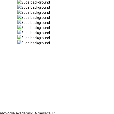
njigovodja akademski 4 meseca +1