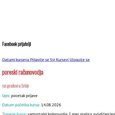
Facebook prijatelji
Datumi kurseva
Prijavite se
Svi Kursevi
Ulogujte se
poreski računovodja
svi gradovi u Srbiji
Upis:
pocetak prijave
Datum početka kursa:
14.08.2026
Trajanje kursa:
samostalni knjigovodja 2 mes gratis+ ovlašćeni k