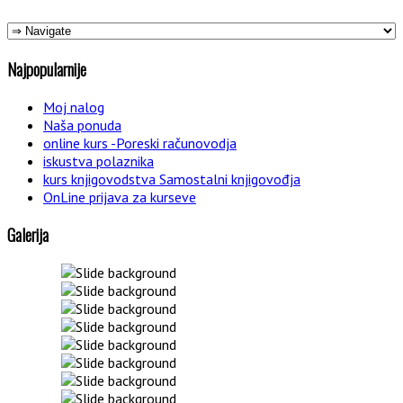
Najpopularnije
Moj nalog
Naša ponuda
online kurs -Poreski računovodja
iskustva polaznika
kurs knjigovodstva Samostalni knjigovođja
OnLine prijava za kurseve
Galerija