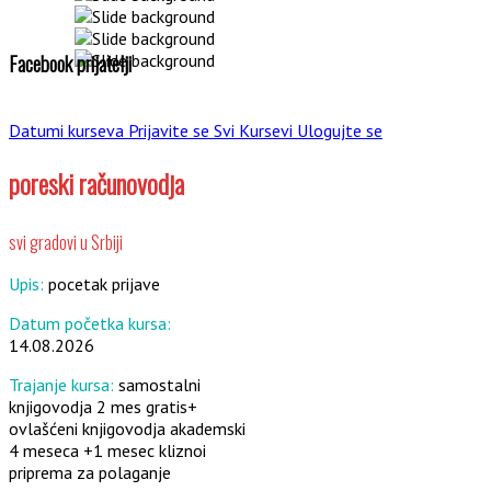
Facebook prijatelji
Datumi kurseva
Prijavite se
Svi Kursevi
Ulogujte se
poreski računovodja
svi gradovi u Srbiji
Upis:
pocetak prijave
Datum početka kursa:
14.08.2026
Trajanje kursa:
samostalni
knjigovodja 2 mes gratis+
ovlašćeni knjigovodja akademski
4 meseca +1 mesec kliznoi
priprema za polaganje