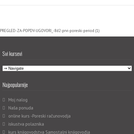
PREGLED-ZA-POPDV-UGOVORI_-8d2-prvi-poreski-period (1)
Svi kursevi
Najpopularnije
Moj nalog
Naša ponuda
online kurs -Poreski računovodja
iskustva polaznika
kurs knjigovodstva Samostalni knjigovođja