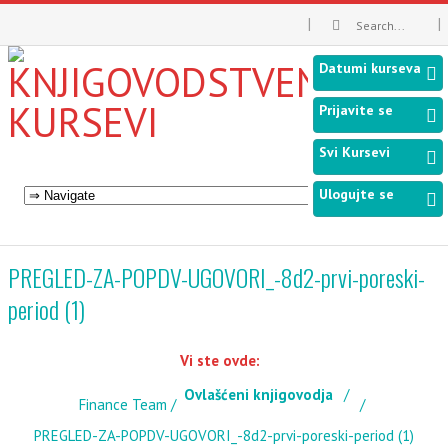
Datumi kurseva
Prijavite se
Svi Kursevi
Ulogujte se
PREGLED-ZA-POPDV-UGOVORI_-8d2-prvi-poreski-
period (1)
Vi ste ovde:
Ovlašćeni knjigovodja
Finance Team
PREGLED-ZA-POPDV-UGOVORI_-8d2-prvi-poreski-period (1)