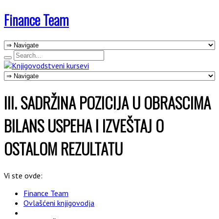
Finance Team
III. SADRŽINA POZICIJA U OBRASCIMA
BILANS USPEHA I IZVEŠTAJ O
OSTALOM REZULTATU
Vi ste ovde:
Finance Team
Ovlašćeni knjigovodja