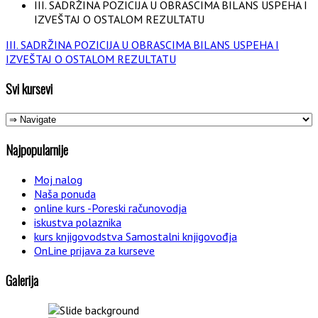
III. SADRŽINA POZICIJA U OBRASCIMA BILANS USPEHA I
IZVEŠTAJ O OSTALOM REZULTATU
III. SADRŽINA POZICIJA U OBRASCIMA BILANS USPEHA I
IZVEŠTAJ O OSTALOM REZULTATU
Svi kursevi
Najpopularnije
Moj nalog
Naša ponuda
online kurs -Poreski računovodja
iskustva polaznika
kurs knjigovodstva Samostalni knjigovođja
OnLine prijava za kurseve
Galerija