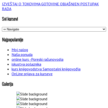
IZVEŠTAJ O TOKOVIMA GOTOVINE OBJAŠNJEN POSTUPAK
RADA
Svi kursevi
Najpopularnije
Moj nalog
Naša ponuda
online kurs -Poreski računovodja
iskustva polaznika
kurs knjigovodstva Samostalni knjigovođja
OnLine prijava za kurseve
Galerija