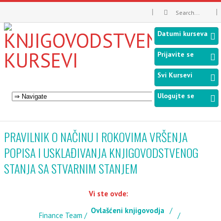
Datumi kurseva
Prijavite se
Svi Kursevi
Ulogujte se
PRAVILNIK O NAČINU I ROKOVIMA VRŠENJA
POPISA I USKLAĐIVANJA KNJIGOVODSTVENOG
STANJA SA STVARNIM STANJEM
Vi ste ovde:
Ovlašćeni knjigovodja
Finance Team