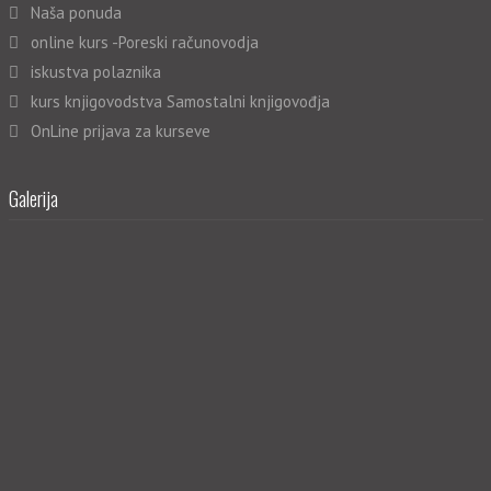
Naša ponuda
online kurs -Poreski računovodja
iskustva polaznika
kurs knjigovodstva Samostalni knjigovođja
OnLine prijava za kurseve
Galerija