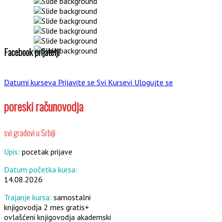
Facebook prijatelji
Datumi kurseva
Prijavite se
Svi Kursevi
Ulogujte se
poreski računovodja
svi gradovi u Srbiji
Upis:
pocetak prijave
Datum početka kursa:
14.08.2026
Trajanje kursa:
samostalni
knjigovodja 2 mes gratis+
ovlašćeni knjigovodja akademski