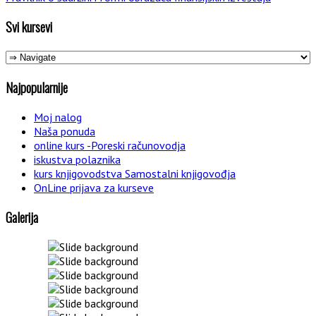
Svi kursevi
Najpopularnije
Moj nalog
Naša ponuda
online kurs -Poreski računovodja
iskustva polaznika
kurs knjigovodstva Samostalni knjigovođja
OnLine prijava za kurseve
Galerija