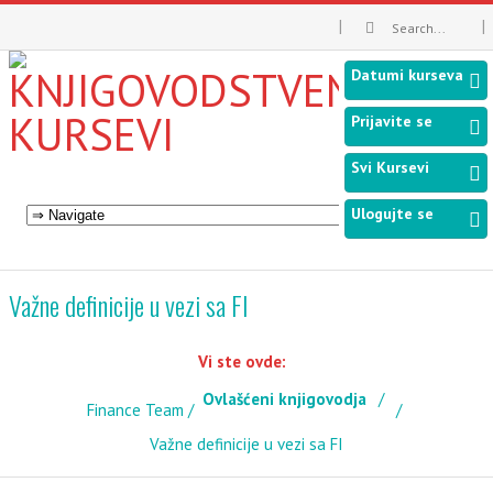
Datumi kurseva
Prijavite se
Svi Kursevi
Ulogujte se
Važne definicije u vezi sa FI
Vi ste ovde:
Ovlašćeni knjigovodja
Finance Team
Važne definicije u vezi sa FI