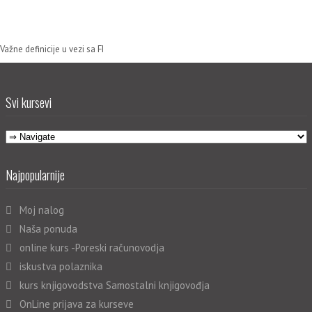
Važne definicije u vezi sa FI
Svi kursevi
Najpopularnije
Moj nalog
Naša ponuda
online kurs -Poreski računovodja
iskustva polaznika
kurs knjigovodstva Samostalni knjigovođja
OnLine prijava za kurseve