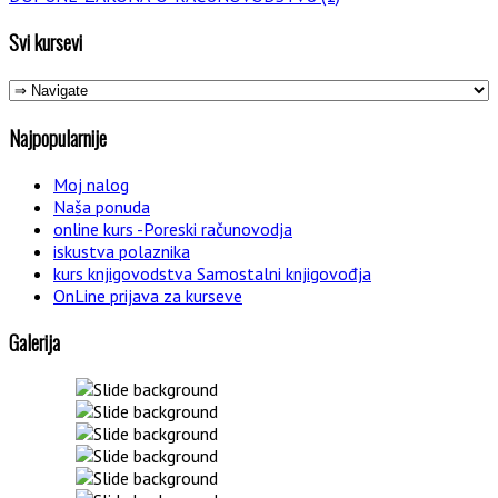
Svi kursevi
Najpopularnije
Moj nalog
Naša ponuda
online kurs -Poreski računovodja
iskustva polaznika
kurs knjigovodstva Samostalni knjigovođja
OnLine prijava za kurseve
Galerija