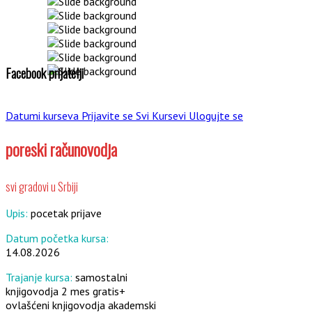
Facebook prijatelji
Datumi kurseva
Prijavite se
Svi Kursevi
Ulogujte se
poreski računovodja
svi gradovi u Srbiji
Upis:
pocetak prijave
Datum početka kursa:
14.08.2026
Trajanje kursa:
samostalni
knjigovodja 2 mes gratis+
ovlašćeni knjigovodja akademski