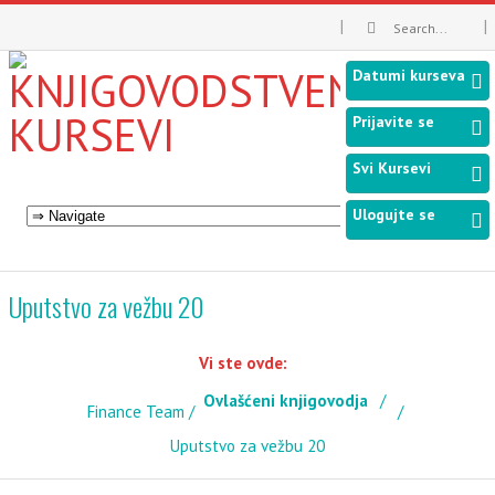
Datumi kurseva
Prijavite se
Svi Kursevi
Ulogujte se
Uputstvo za vežbu 20
Vi ste ovde:
Ovlašćeni knjigovodja
Finance Team
Uputstvo za vežbu 20