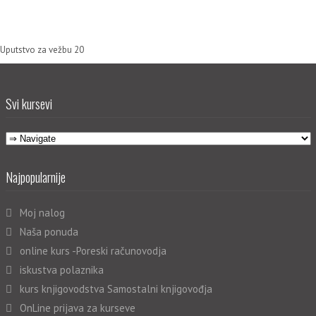
Uputstvo za vežbu 20
Svi kursevi
Najpopularnije
Moj nalog
Naša ponuda
online kurs -Poreski računovodja
iskustva polaznika
kurs knjigovodstva Samostalni knjigovođja
OnLine prijava za kurseve