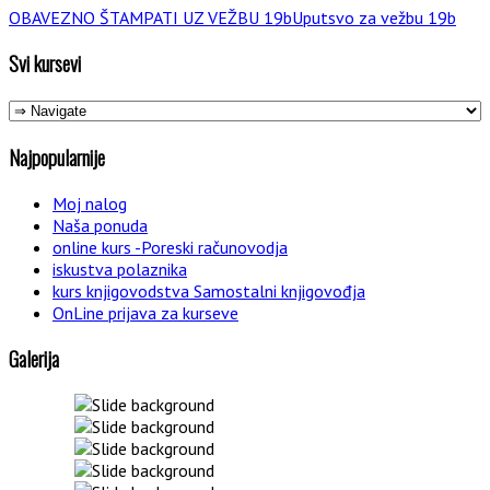
OBAVEZNO ŠTAMPATI UZ VEŽBU 19bUputsvo za vežbu 19b
Svi kursevi
Najpopularnije
Moj nalog
Naša ponuda
online kurs -Poreski računovodja
iskustva polaznika
kurs knjigovodstva Samostalni knjigovođja
OnLine prijava za kurseve
Galerija