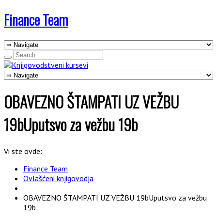
Finance Team
OBAVEZNO ŠTAMPATI UZ VEŽBU
19bUputsvo za vežbu 19b
Vi ste ovde:
Finance Team
Ovlašćeni knjigovodja
OBAVEZNO ŠTAMPATI UZ VEŽBU 19bUputsvo za vežbu
19b