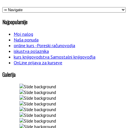
Najpopularnije
Moj nalog
Naša ponuda
online kurs -Poreski računovodja
iskustva polaznika
kurs knjigovodstva Samostalni knjigovođja
OnLine prijava za kurseve
Galerija