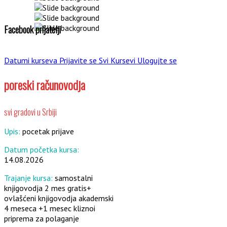
Facebook prijatelji
Datumi kurseva
Prijavite se
Svi Kursevi
Ulogujte se
poreski računovodja
svi gradovi u Srbiji
Upis:
pocetak prijave
Datum početka kursa:
14.08.2026
Trajanje kursa:
samostalni
knjigovodja 2 mes gratis+
ovlašćeni knjigovodja akademski
4 meseca +1 mesec kliznoi
priprema za polaganje