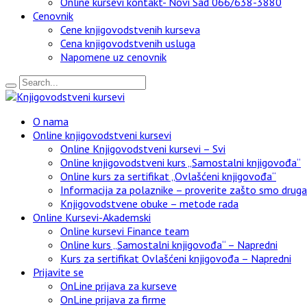
Online kursevi kontakt- Novi Sad 066/638-3880
Cenovnik
Cene knjigovodstvenih kurseva
Cena knjigovodstvenih usluga
Napomene uz cenovnik
O nama
Online knjigovodstveni kursevi
Online Knjigovodstveni kursevi – Svi
Online knjigovodstveni kurs „Samostalni knjigovođa“
Online kurs za sertifikat „Ovlašćeni knjigovođa“
Informacija za polaznike – proverite zašto smo drugači
Knjigovodstvene obuke – metode rada
Online Kursevi-Akademski
Online kursevi Finance team
Online kurs „Samostalni knjigovođa“ – Napredni
Kurs za sertifikat Ovlašćeni knjigovođa – Napredni
Prijavite se
OnLine prijava za kurseve
OnLine prijava za firme