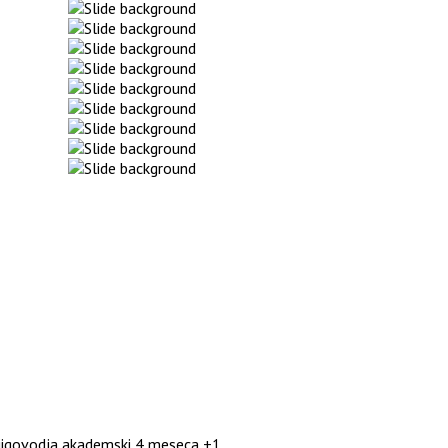
njigovodja akademski 4 meseca +1