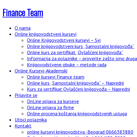
Finance Team
O nama
Online knjigovodstveni kursevi
Online Knjigovodstveni kursevi – Svi
Online knjigovodstveni kurs „Samostalni knjigovođa“
Online kurs za sertifikat „Ovlašćeni knjigovođa“
Informacija za polaznike – proverite zašto smo drugači
Knjigovodstvene obuke – metode rada
Online Kursevi-Akademski
Online kursevi Finance team
Online kurs „Samostalni knjigovođa“ – Napredni
Kurs za sertifikat Ovlašćeni knjigovođa – Napredni
Prijavite se
OnLine prijava za kurseve
OnLine prijava za firme
Online procena koštanja knjigovodstvenih usluga
Utisci polaznika
Kontakt
online kursevi knjigovodstva -Beograd 0666383880