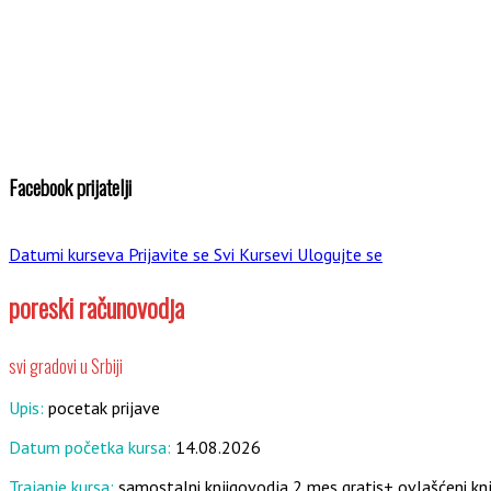
Facebook prijatelji
Datumi kurseva
Prijavite se
Svi Kursevi
Ulogujte se
poreski računovodja
svi gradovi u Srbiji
Upis:
pocetak prijave
Datum početka kursa:
14.08.2026
Trajanje kursa:
samostalni knjigovodja 2 mes gratis+ ovlašćeni k