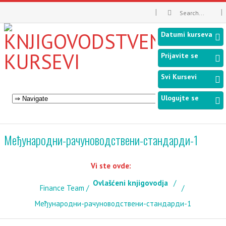
Datumi kurseva
Prijavite se
Svi Kursevi
Ulogujte se
Међународни-рачуноводствени-стандарди-1
Vi ste ovde:
Ovlašćeni knjigovodja
Finance Team
Међународни-рачуноводствени-стандарди-1