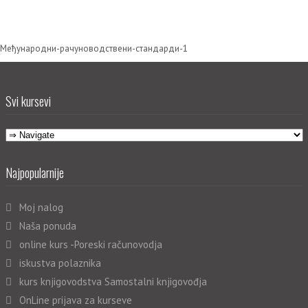
Међународни-рачуноводствени-стандарди-1
Svi kursevi
Najpopularnije
Moj nalog
Naša ponuda
online kurs -Poreski računovodja
iskustva polaznika
kurs knjigovodstva Samostalni knjigovođja
OnLine prijava za kurseve