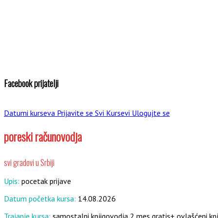
Facebook prijatelji
Datumi kurseva
Prijavite se
Svi Kursevi
Ulogujte se
poreski računovodja
svi gradovi u Srbiji
Upis:
pocetak prijave
Datum početka kursa:
14.08.2026
Trajanje kursa:
samostalni knjigovodja 2 mes gratis+ ovlašćeni k