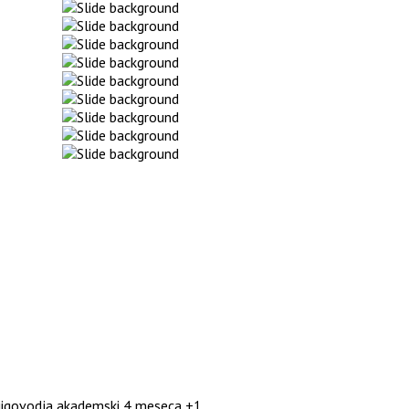
njigovodja akademski 4 meseca +1