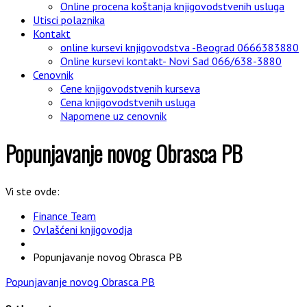
Online procena koštanja knjigovodstvenih usluga
Utisci polaznika
Kontakt
online kursevi knjigovodstva -Beograd 0666383880
Online kursevi kontakt- Novi Sad 066/638-3880
Cenovnik
Cene knjigovodstvenih kurseva
Cena knjigovodstvenih usluga
Napomene uz cenovnik
Popunjavanje novog Obrasca PB
Vi ste ovde:
Finance Team
Ovlašćeni knjigovodja
Popunjavanje novog Obrasca PB
Popunjavanje novog Obrasca PB