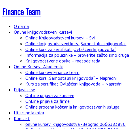
Finance Team
O nama
Online knjigovodstveni kursevi
Online Knjigovodstveni kursevi – Svi
Online knjigovodstveni kurs „Samostalni knjigovođa“
Online kurs za sertifikat „Ovlašćeni knjigovođa“
Informacija za polaznike – proverite zašto smo drugači
Knjigovodstvene obuke – metode rada
Online Kursevi-Akademski
Online kursevi Finance team
Online kurs „Samostalni knjigovođa“ – Napredni
Kurs za sertifikat Ovlašćeni knjigovođa – Napredni
Prijavite se
OnLine prijava za kurseve
OnLine prijava za firme
Online procena koštanja knjigovodstvenih usluga
Utisci polaznika
Kontakt
online kursevi knjigovodstva -Beograd 0666383880