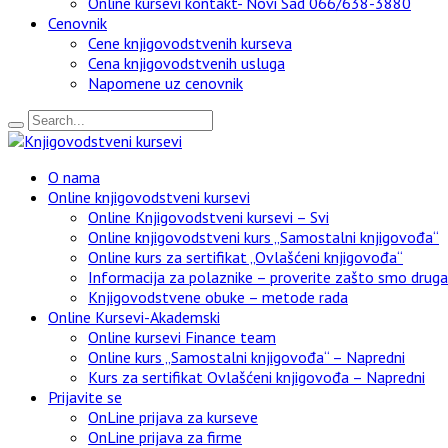
Online kursevi kontakt- Novi Sad 066/638-3880
Cenovnik
Cene knjigovodstvenih kurseva
Cena knjigovodstvenih usluga
Napomene uz cenovnik
O nama
Online knjigovodstveni kursevi
Online Knjigovodstveni kursevi – Svi
Online knjigovodstveni kurs „Samostalni knjigovođa“
Online kurs za sertifikat „Ovlašćeni knjigovođa“
Informacija za polaznike – proverite zašto smo drugači
Knjigovodstvene obuke – metode rada
Online Kursevi-Akademski
Online kursevi Finance team
Online kurs „Samostalni knjigovođa“ – Napredni
Kurs za sertifikat Ovlašćeni knjigovođa – Napredni
Prijavite se
OnLine prijava za kurseve
OnLine prijava za firme