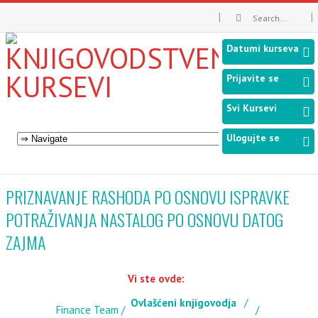
Datumi kurseva
Prijavite se
Svi Kursevi
Ulogujte se
PRIZNAVANJE RASHODA PO OSNOVU ISPRAVKE
POTRAŽIVANJA NASTALOG PO OSNOVU DATOG
ZAJMA
Vi ste ovde:
Ovlašćeni knjigovodja
Finance Team