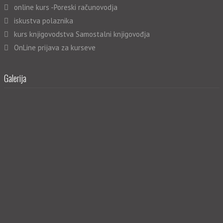
online kurs -Poreski računovodja
iskustva polaznika
kurs knjigovodstva Samostalni knjigovođja
OnLine prijava za kurseve
Galerija