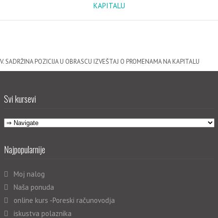
KAPITALU
V. SADRŽINA POZICIJA U OBRASCU IZVEŠTAJ O PROMENAMA NA KAPITALU
Svi kursevi
Najpopularnije
Moj nalog
Naša ponuda
online kurs -Poreski računovodja
iskustva polaznika