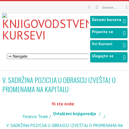
Datumi kurseva
Prijavite se
Svi Kursevi
Ulogujte se
V. SADRŽINA POZICIJA U OBRASCU IZVEŠTAJ O
PROMENAMA NA KAPITALU
Vi ste ovde:
Ovlašćeni knjigovodja
Finance Team
V. SADRŽINA POZICIJA U OBRASCU IZVEŠTAJ O PROMENAMA NA