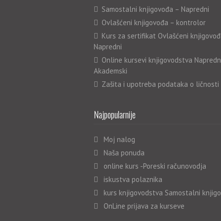
Samostalni knjigovođa – Napredni
Ovlašćeni knjigovođa – kontrolor
Kurs za sertifikat Ovlašćeni knjigovođ
Napredni
Online kursevi knjigovodstva Napredn
Akademski
Zašita i upotreba podataka o ličnosti
Najpopularnije
Moj nalog
Naša ponuda
online kurs -Poreski računovodja
iskustva polaznika
kurs knjigovodstva Samostalni knjig
OnLine prijava za kurseve