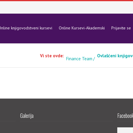
nline knjigovodstveni kursevi
Online Kursevi-Akademski
Prijavite se
Vi ste ovde:
Ovlašćeni knjigov
Finance Team
Galerija
Facebook 