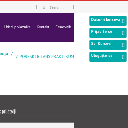
Datumi kurseva
Utisci polaznika
Kontakt
Cenovnik
Prijavite se
Svi Kursevi
odja
Ulogujte se
PORESKI BILANS PRAKTIKUM
prijatelji