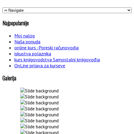
Najpopularnije
Moj nalog
Naša ponuda
online kurs -Poreski računovodja
iskustva polaznika
kurs knjigovodstva Samostalni knjigovođja
OnLine prijava za kurseve
Galerija