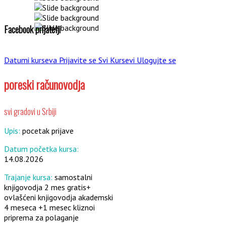
Facebook prijatelji
Datumi kurseva
Prijavite se
Svi Kursevi
Ulogujte se
poreski računovodja
svi gradovi u Srbiji
Upis:
pocetak prijave
Datum početka kursa:
14.08.2026
Trajanje kursa:
samostalni
knjigovodja 2 mes gratis+
ovlašćeni knjigovodja akademski
4 meseca +1 mesec kliznoi
priprema za polaganje