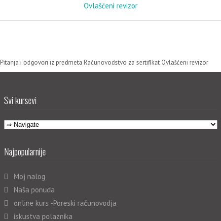
Ovlašćeni revizor
Pitanja i odgovori iz predmeta Računovodstvo za sertifikat Ovlašćeni revizor
Svi kursevi
Najpopularnije
Moj nalog
Naša ponuda
online kurs -Poreski računovodja
iskustva polaznika