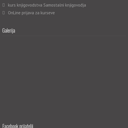
kurs knjigovodstva Samostalni knjigovođja
OnLine prijava za kurseve
Galerija
Facebook prijatelji