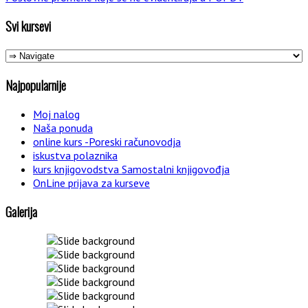
Svi kursevi
Najpopularnije
Moj nalog
Naša ponuda
online kurs -Poreski računovodja
iskustva polaznika
kurs knjigovodstva Samostalni knjigovođja
OnLine prijava za kurseve
Galerija