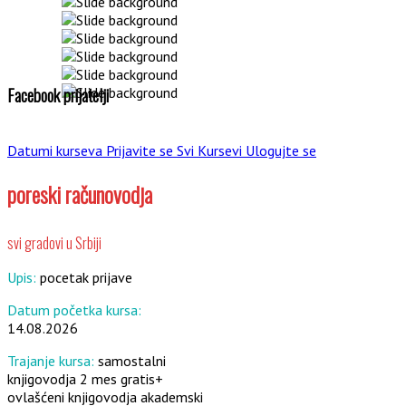
Facebook prijatelji
Datumi kurseva
Prijavite se
Svi Kursevi
Ulogujte se
poreski računovodja
svi gradovi u Srbiji
Upis:
pocetak prijave
Datum početka kursa:
14.08.2026
Trajanje kursa:
samostalni
knjigovodja 2 mes gratis+
ovlašćeni knjigovodja akademski