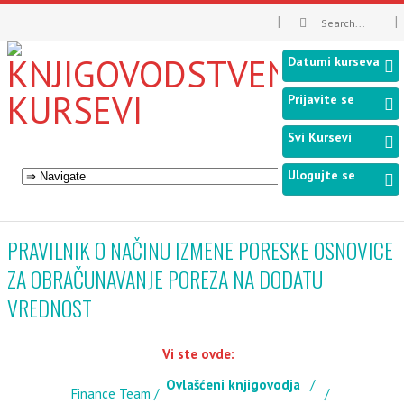
Datumi kurseva
Prijavite se
Svi Kursevi
Ulogujte se
PRAVILNIK O NAČINU IZMENE PORESKE OSNOVICE
ZA OBRAČUNAVANJE POREZA NA DODATU
VREDNOST
Vi ste ovde:
Ovlašćeni knjigovodja
Finance Team