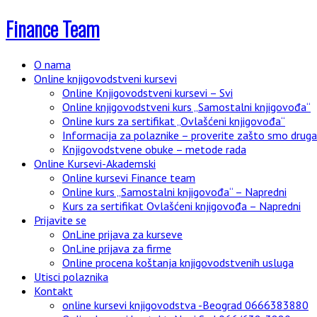
Finance Team
O nama
Online knjigovodstveni kursevi
Online Knjigovodstveni kursevi – Svi
Online knjigovodstveni kurs „Samostalni knjigovođa“
Online kurs za sertifikat „Ovlašćeni knjigovođa“
Informacija za polaznike – proverite zašto smo drugači
Knjigovodstvene obuke – metode rada
Online Kursevi-Akademski
Online kursevi Finance team
Online kurs „Samostalni knjigovođa“ – Napredni
Kurs za sertifikat Ovlašćeni knjigovođa – Napredni
Prijavite se
OnLine prijava za kurseve
OnLine prijava za firme
Online procena koštanja knjigovodstvenih usluga
Utisci polaznika
Kontakt
online kursevi knjigovodstva -Beograd 0666383880