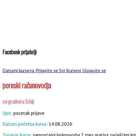
Facebook prijatelji
Datumi kurseva
Prijavite se
Svi Kursevi
Ulogujte se
poreski računovodja
svi gradovi u Srbiji
Upis:
pocetak prijave
Datum početka kursa:
14.08.2026
Trajanje kursa:
samostalni knjigovodja 2 mes gratis+ ovlašćeni k