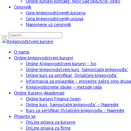
Online kursevi kontakt- Novi Sad 066/638-3880
Cenovnik
Cene knjigovodstvenih kurseva
Cena knjigovodstvenih usluga
Napomene uz cenovnik
O nama
Online knjigovodstveni kursevi
Online Knjigovodstveni kursevi – Svi
Online knjigovodstveni kurs „Samostalni knjigovođa“
Online kurs za sertifikat „Ovlašćeni knjigovođa“
Informacija za polaznike – proverite zašto smo drugači
Knjigovodstvene obuke – metode rada
Online Kursevi-Akademski
Online kursevi Finance team
Online kurs „Samostalni knjigovođa“ – Napredni
Kurs za sertifikat Ovlašćeni knjigovođa – Napredni
Prijavite se
OnLine prijava za kurseve
OnLine prijava za firme