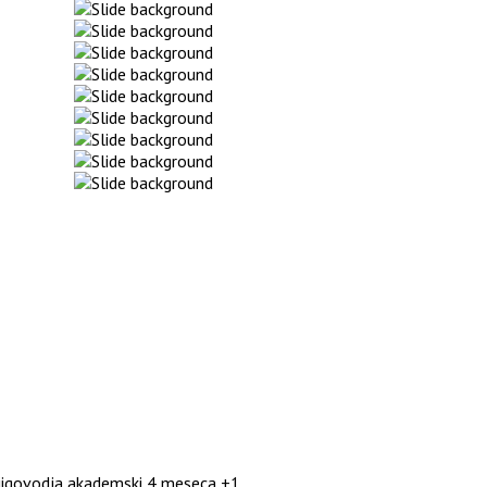
njigovodja akademski 4 meseca +1