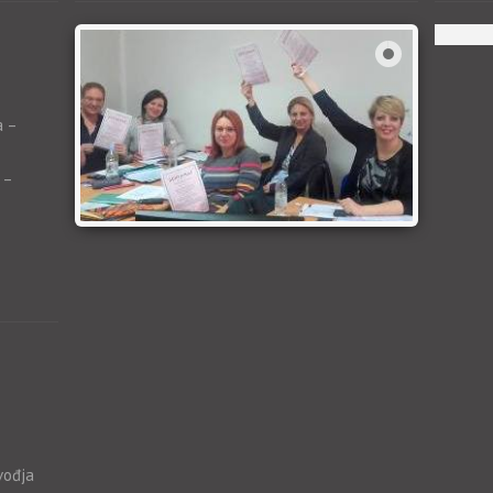
a –
 –
vođja