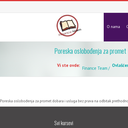
O nama
O
Poreska oslobođenja za promet 
Vi ste ovde:
Ovlašće
Finance Team
Poreska oslobođenja za promet dobara i usluga bez prava na odbitak prethodn
Svi kursevi