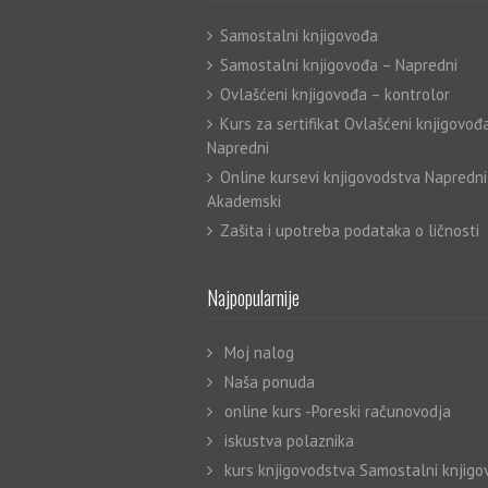
Samostalni knjigovođa
Samostalni knjigovođa – Napredni
Ovlašćeni knjigovođa – kontrolor
Kurs za sertifikat Ovlašćeni knjigovođ
Napredni
Online kursevi knjigovodstva Napredni
Akademski
Zašita i upotreba podataka o ličnosti
Najpopularnije
Moj nalog
Naša ponuda
online kurs -Poreski računovodja
iskustva polaznika
kurs knjigovodstva Samostalni knjigo