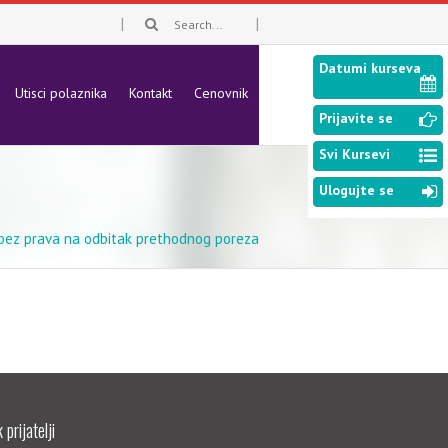
Datumi kurseva
Utisci polaznika
Kontakt
Cenovnik
Prijavite se
Svi Kursevi
a
Ulogujte se
bez prava na odbitak prethodnog poreza
prijatelji