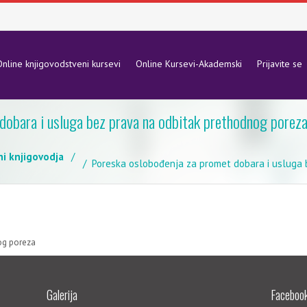
nline knjigovodstveni kursevi
Online Kursevi-Akademski
Prijavite se
dobara i usluga bez prava na odbitak prethodnog porez
ni knjigovodja
Poreska oslobođenja za promet dobara i usluga 
og poreza
Galerija
Facebook 