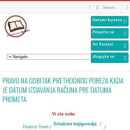
Datumi kurseva
Prijavite se
Svi Kursevi
Ulogujte se
PRAVO NA ODBITAK PRETHODNOG POREZA KADA
JE DATUM IZDAVANJA RAČUNA PRE DATUMA
PROMETA
Vi ste ovde:
Ovlašćeni knjigovodja
Finance Team