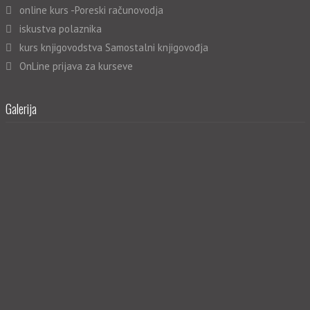
online kurs -Poreski računovodja
iskustva polaznika
kurs knjigovodstva Samostalni knjigovođja
OnLine prijava za kurseve
Galerija