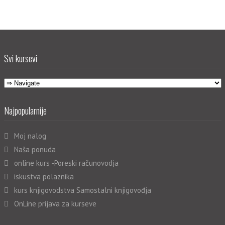
Svi kursevi
Najpopularnije
Moj nalog
Naša ponuda
online kurs -Poreski računovodja
iskustva polaznika
kurs knjigovodstva Samostalni knjigovođja
OnLine prijava za kurseve