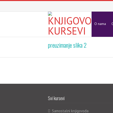
O nama
O
preuzimanje slika 2
Svi kursevi
Samostalni knjigovođa