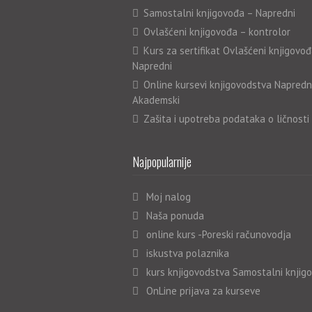
Samostalni knjigovođa – Napredni
Ovlašćeni knjigovođa – kontrolor
Kurs za sertifikat Ovlašćeni knjigovođ
Napredni
Online kursevi knjigovodstva Napredn
Akademski
Zašita i upotreba podataka o ličnosti
Najpopularnije
Moj nalog
Naša ponuda
online kurs -Poreski računovodja
iskustva polaznika
kurs knjigovodstva Samostalni knjig
OnLine prijava za kurseve