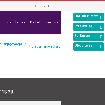
Datumi kurseva
Utisci polaznika
Kontakt
Cenovnik
Prijavite se
Svi Kursevi
ni knjigovodja
Ulogujte se
preuzimanje slika 2
prijatelji