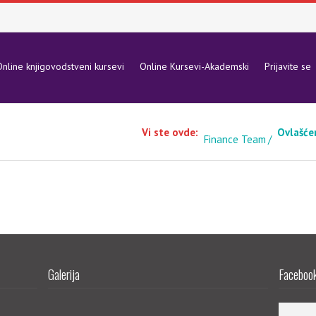
nline knjigovodstveni kursevi
Online Kursevi-Akademski
Prijavite se
Vi ste ovde:
Ovlašće
Finance Team
Galerija
Facebook 