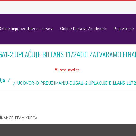
nline knjigovodstveni kursevi
Online Kursevi-Akademski
Prijavite se
A1-2 UPLAĆUJE BILLANS 1172400 ZATVARAMO FIN
Vi ste ovde:
dja
UGOVOR-O-PREUZIMANJU-DUGA1-2 UPLAĆUJE BILLANS 117
FINANCE TEAM KUPCA