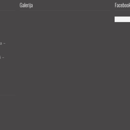
Galerija
Facebook 
a –
i –