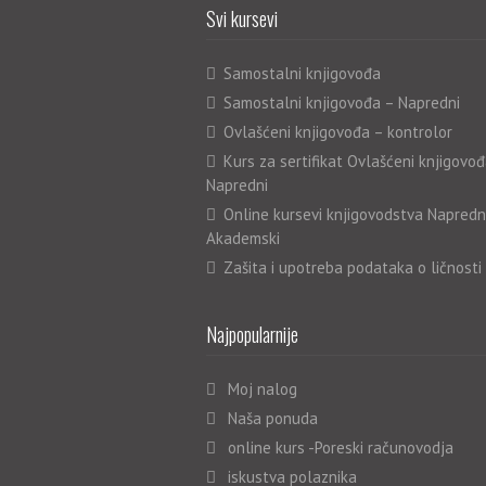
Svi kursevi
Samostalni knjigovođa
Samostalni knjigovođa – Napredni
Ovlašćeni knjigovođa – kontrolor
Kurs za sertifikat Ovlašćeni knjigovođ
Napredni
Online kursevi knjigovodstva Napredn
Akademski
Zašita i upotreba podataka o ličnosti
Najpopularnije
Moj nalog
Naša ponuda
online kurs -Poreski računovodja
iskustva polaznika