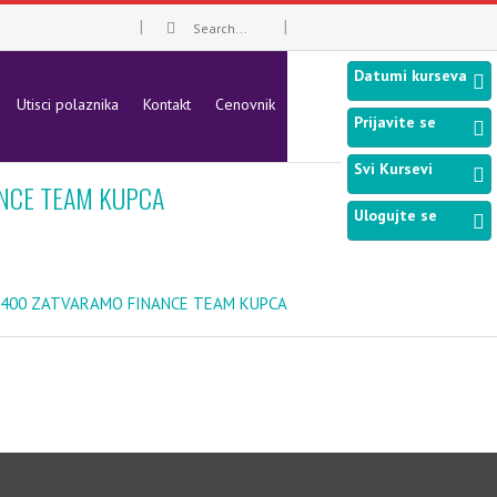
Datumi kurseva
Utisci polaznika
Kontakt
Cenovnik
Prijavite se
Svi Kursevi
ANCE TEAM KUPCA
Ulogujte se
2400 ZATVARAMO FINANCE TEAM KUPCA