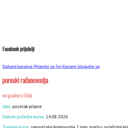
Facebook prijatelji
Datumi kurseva
Prijavite se
Svi Kursevi
Ulogujte se
poreski računovodja
svi gradovi u Srbiji
Upis:
pocetak prijave
Datum početka kursa:
14.08.2026
Trajanje kursa:
samostalni knjigovodja 2 mes gratis+ ovlašćeni k