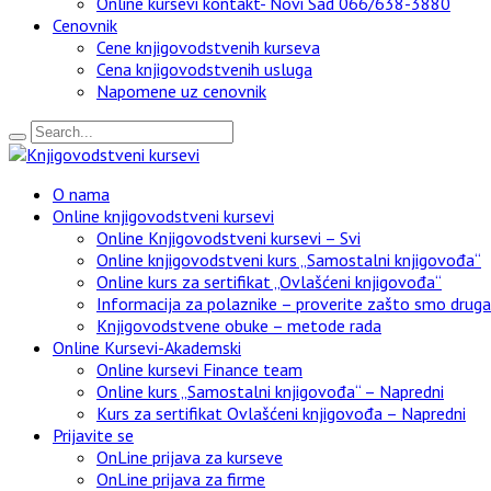
Online kursevi kontakt- Novi Sad 066/638-3880
Cenovnik
Cene knjigovodstvenih kurseva
Cena knjigovodstvenih usluga
Napomene uz cenovnik
O nama
Online knjigovodstveni kursevi
Online Knjigovodstveni kursevi – Svi
Online knjigovodstveni kurs „Samostalni knjigovođa“
Online kurs za sertifikat „Ovlašćeni knjigovođa“
Informacija za polaznike – proverite zašto smo drugači
Knjigovodstvene obuke – metode rada
Online Kursevi-Akademski
Online kursevi Finance team
Online kurs „Samostalni knjigovođa“ – Napredni
Kurs za sertifikat Ovlašćeni knjigovođa – Napredni
Prijavite se
OnLine prijava za kurseve
OnLine prijava za firme