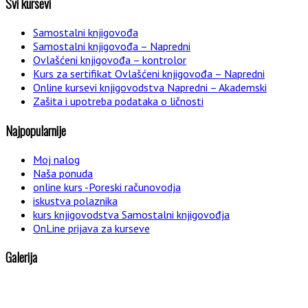
Svi kursevi
Samostalni knjigovođa
Samostalni knjigovođa – Napredni
Ovlašćeni knjigovođa – kontrolor
Kurs za sertifikat Ovlašćeni knjigovođa – Napredni
Online kursevi knjigovodstva Napredni – Akademski
Zašita i upotreba podataka o ličnosti
Najpopularnije
Moj nalog
Naša ponuda
online kurs -Poreski računovodja
iskustva polaznika
kurs knjigovodstva Samostalni knjigovođja
OnLine prijava za kurseve
Galerija