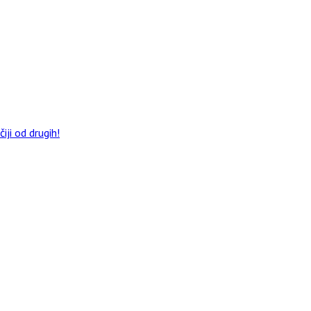
ji od drugih!