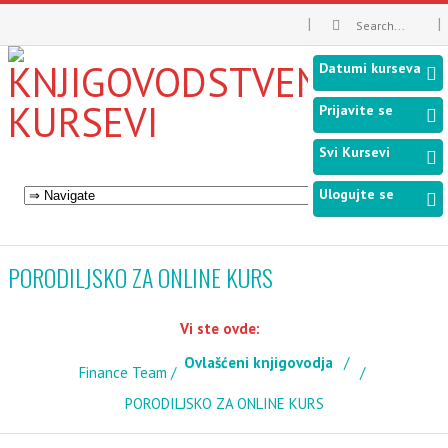
Datumi kurseva
Prijavite se
Svi Kursevi
Ulogujte se
PORODILJSKO ZA ONLINE KURS
Vi ste ovde:
Ovlašćeni knjigovodja
Finance Team
PORODILJSKO ZA ONLINE KURS