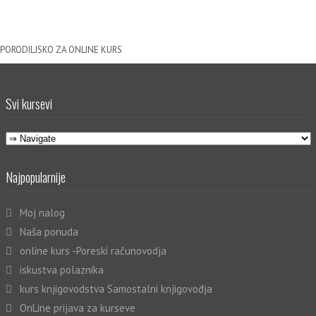
PORODILJSKO ZA ONLINE KURS
Svi kursevi
Najpopularnije
Moj nalog
Naša ponuda
online kurs -Poreski računovodja
iskustva polaznika
kurs knjigovodstva Samostalni knjigovođja
OnLine prijava za kurseve