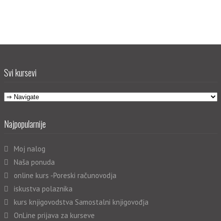
Svi kursevi
Najpopularnije
Moj nalog
Naša ponuda
online kurs -Poreski računovodja
iskustva polaznika
kurs knjigovodstva Samostalni knjigovođja
OnLine prijava za kurseve