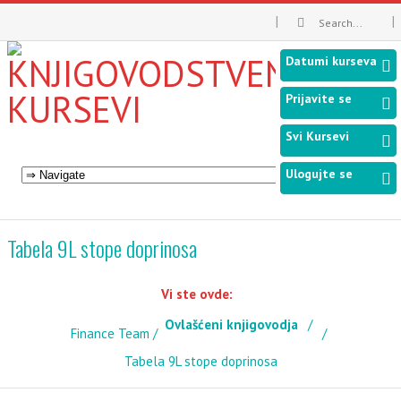
Datumi kurseva
Prijavite se
Svi Kursevi
Ulogujte se
Tabela 9L stope doprinosa
Vi ste ovde:
Ovlašćeni knjigovodja
Finance Team
Tabela 9L stope doprinosa