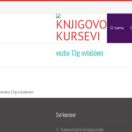
O nama
O
vezba 13g ovlašćeni
vezba 13g ovlašćeni
Svi kursevi
Samostalni knjigovođa