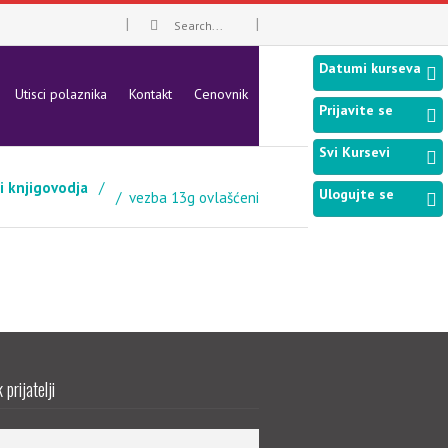
Datumi kurseva
Utisci polaznika
Kontakt
Cenovnik
Prijavite se
Svi Kursevi
i knjigovodja
Ulogujte se
vezba 13g ovlašćeni
prijatelji