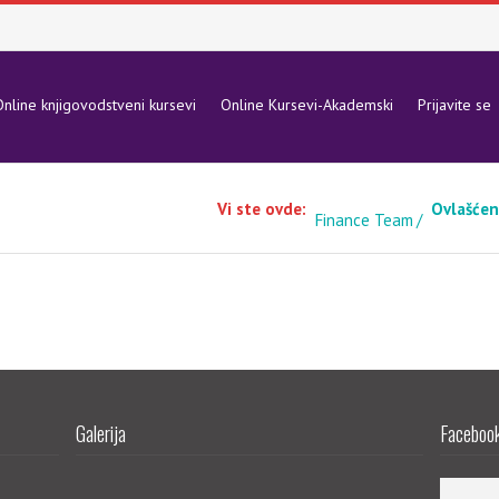
nline knjigovodstveni kursevi
Online Kursevi-Akademski
Prijavite se
Vi ste ovde:
Ovlašćen
Finance Team
Galerija
Facebook 