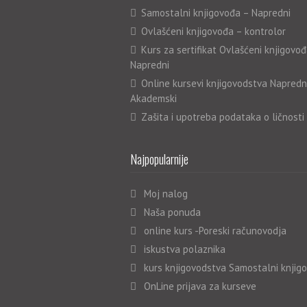
Samostalni knjigovođa – Napredni
Ovlašćeni knjigovođa – kontrolor
Kurs za sertifikat Ovlašćeni knjigovođ
Napredni
Online kursevi knjigovodstva Napredn
Akademski
Zašita i upotreba podataka o ličnosti
Najpopularnije
Moj nalog
Naša ponuda
online kurs -Poreski računovodja
iskustva polaznika
kurs knjigovodstva Samostalni knjig
OnLine prijava za kurseve