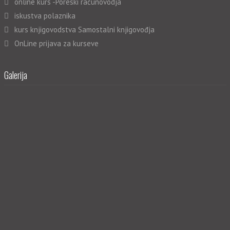
online kurs -Poreski računovodja
iskustva polaznika
kurs knjigovodstva Samostalni knjigovođja
OnLine prijava za kurseve
Galerija