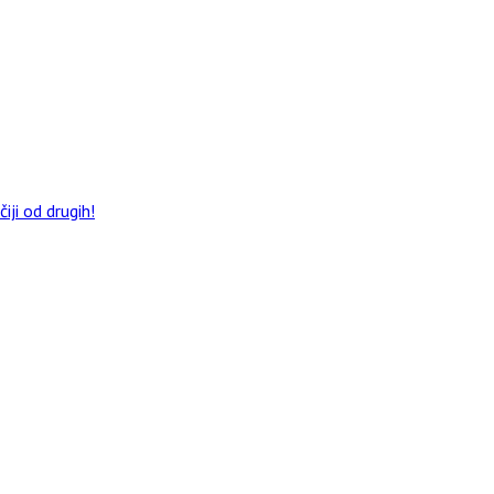
ji od drugih!